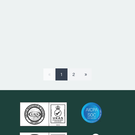
«
»
1
2