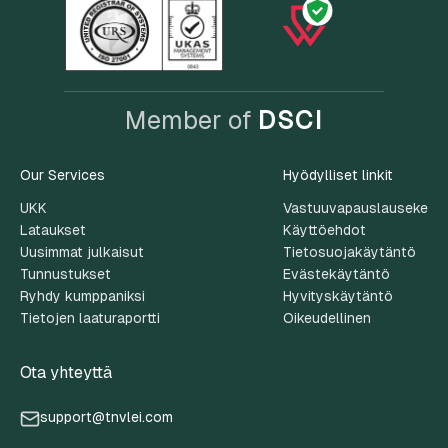
Member of
DSCI
Our Services
Hyödylliset linkit
UKK
Vastuuvapauslauseke
Lataukset
Käyttöehdot
Uusimmat julkaisut
Tietosuojakäytäntö
Tunnustukset
Evästekäytäntö
Ryhdy kumppaniksi
Hyvityskäytäntö
Tietojen laaturaportti
Oikeudellinen
Ota yhteyttä
support@tnvlei.com